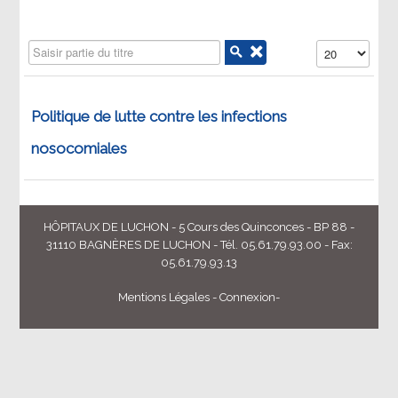
Saisir partie du titre
Affichage #
Politique de lutte contre les infections
nosocomiales
HÔPITAUX DE LUCHON - 5 Cours des Quinconces - BP 88 -
31110 BAGNÈRES DE LUCHON - Tél. 05.61.79.93.00 - Fax:
05.61.79.93.13
Mentions Légales
-
Connexion
-