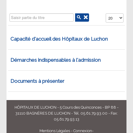
Saisir partie du titre
Affichage #
Capacité d'accueil des Hôpitaux de Luchon
Démarches indispensables à l'admission
Documents à présenter
HÔPITAUX DE LUCHON - 5 Cours des Quinconces - BP 88 -
31110 BAGNÈRES DE LUCHON - Tél. 05.61.79.93.00 - Fax:
05.61.79.93.13
Mentions Légales
-
Connexion
-