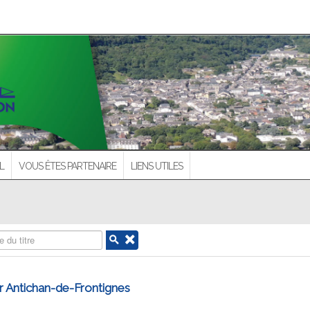
L
VOUS ÊTES PARTENAIRE
LIENS UTILES
 du titre
r Antichan-de-Frontignes