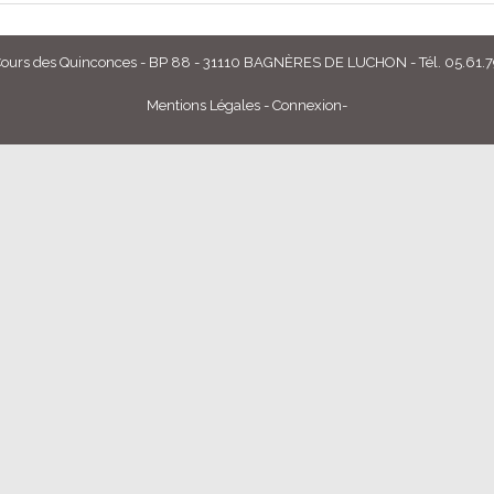
rs des Quinconces - BP 88 - 31110 BAGNÈRES DE LUCHON - Tél. 05.61.79.
Mentions Légales
-
Connexion
-