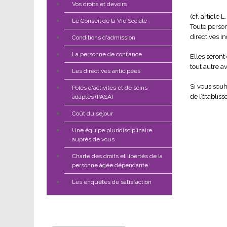
Vos droits et devoirs
(cf. article 
Le Conseil de la Vie Sociale
Toute person
directives i
Conditions d'admission
La personne de confiance
Elles seront
tout autre a
Les directives anticipées
Si vous souh
Pôles d'activités et de soins
de l’établis
adaptés (PASA)
Coût du séjour
Une équipe pluridisciplinaire
auprès de vous
Charte des droits et libertés de la
personne âgée dépendante
Les enquêtes de satisfaction