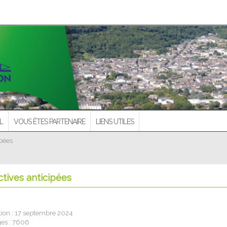
L
VOUS ÊTES PARTENAIRE
LIENS UTILES
ipées
ctives anticipées
tion : 17 septembre 2024
ges : 7606