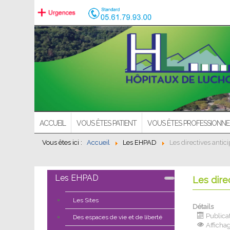
ACCUEIL
VOUS ÊTES PATIENT
VOUS ÊTES PROFESSIONNE
Vous êtes ici :
Accueil
Les EHPAD
Les directives antic
Les EHPAD
Les dire
Les Sites
Détails
Publica
Des espaces de vie et de liberté
Afficha