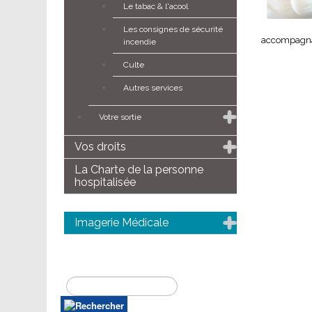
Le tabac & l'acool
Les consignes de sécurité
accompagnan
incendie
Culte
Autres services
Votre sortie
Vos droits
La Charte de la personne
hospitalisée
Imagerie Médicale