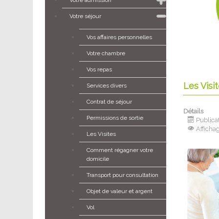
Votre séjour
Vos affaires personnelles
Votre chambre
Vos repas
Les Visi
Services divers
Contrat de séjour
Détails
Permissions de sortie
Publicat
Affichag
Les Visites
Comment régagner votre
domicile
Transport pour consultation
Objet de valeur et argent
Vol