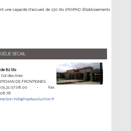
nt une capacité d'accueil de 130 lits d'EHPAD (Établissements
OËLIE SÉCAIL
de 82 lits
 Col des Ares
NTICHAN DE FRONTIGNES
05.31.07.08.00 - Fax:
.08.78
irection-hdl@hopitauxluchon.fr