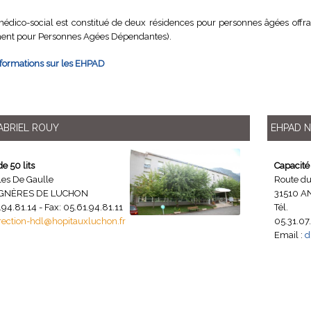
médico-social est constitué de deux résidences pour personnes âgées offra
nt pour Personnes Agées Dépendantes).
nformations sur les EHPAD
ABRIEL ROUY
EHPAD N
e 50 lits
Capacité 
les De Gaulle
Route du
AGNÈRES DE LUCHON
31510 A
.94.81.14 - Fax: 05.61.94.81.11
Tél. 
rection-hdl@hopitauxluchon.fr
05.31.07
Email :
d