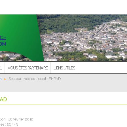
L
VOUS ÊTES PARTENAIRE
LIENS UTILES
s
Secteur médico-social : EHPAD
PAD
ion : 18 février 2019
ges : 26443