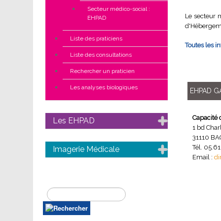
Secteur médico-social :
Le secteur 
EHPAD
d'Hébergeme
Liste des praticiens
Toutes les i
Liste des consultations
Rechercher un praticien
Les analyses biologiques
EHPAD G
Capacité d
Les EHPAD
1 bd Char
31110 B
Tél. 05.61
Imagerie Médicale
Email :
di