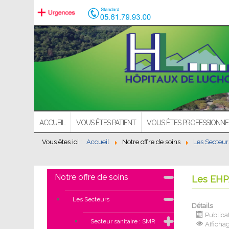
ACCUEIL
VOUS ÊTES PATIENT
VOUS ÊTES PROFESSIONNE
Vous êtes ici :
Accueil
Notre offre de soins
Les Secteur
Notre offre de soins
Les EH
Les Secteurs
Détails
Publicat
Secteur sanitaire : SMR
Afficha