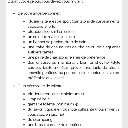
Durant votre séjour, vous devez vous munir :
De votre linge personnel :
plusieurs tenues de sport (pantalons de survêtements,
caleçons, shorts...)
plusieurs tee-shirt en coton
un ou deux maillots de bain
un bonnet de piscine, drap de bain
une paire de chaussures de piscine ou de claquettes
antidérapantes
une paire de chaussons fermés de préférence
des chaussures maintenant bien la cheville (style
baskets, facile à enfiler; prévoir une taille de plus si
cheville gonflées, ou port de bas de contention, velcro
préférable aux lacets).
D'un nécessaire de toilette :
plusieurs serviettes (minimum 4)
Drap de bain
gants de toilette (minimum 4)
du savon liquide en quantité suffisante (notamment si
vous allez en piscine)
du shampoing
une brosse à dent + du dentifrice