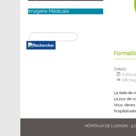
Imagerie Médicale
Formalit
Détails
Publicat
Afficha
La date de v
Le jour de v
Vous devez 
hospitalisat
HÔPITAUX DE LUCHON - 5 Cou