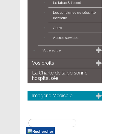
Le tabac & l'acool
Les consignes de sécurité
incendie
Culte
Autres services
Votre sortie
Vos droits
La Charte de la personne
hospitalisée
Imagerie Médicale