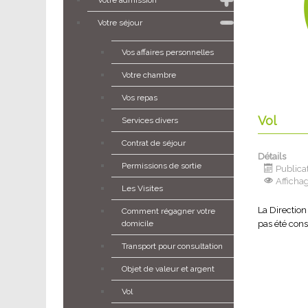
Votre séjour
Vos affaires personnelles
Votre chambre
Vos repas
Vol
Services divers
Contrat de séjour
Détails
Permissions de sortie
Publicat
Affichag
Les Visites
La Directio
Comment régagner votre
domicile
pas été con
Transport pour consultation
Objet de valeur et argent
Vol